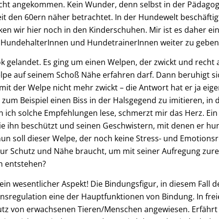
icht angekommen. Kein Wunder, denn selbst in der Pädagogi
it den 60ern näher betrachtet. In der Hundewelt beschäftigt
n wir hier noch in den Kinderschuhen. Mir ist es daher ei
 HundehalterInnen und HundetrainerInnen weiter zu geben
k gelandet. Es ging um einen Welpen, der zwickt und recht 
lpe auf seinem Schoß Nähe erfahren darf. Dann beruhigt si
mit der Welpe nicht mehr zwickt – die Antwort hat er ja eig
zum Beispiel einen Biss in der Halsgegend zu imitieren, in
n ich solche Empfehlungen lese, schmerzt mir das Herz. Ein 
 ihn beschützt und seinen Geschwistern, mit denen er hund
soll dieser Welpe, der noch keine Stress- und Emotionsreg
h nur Schutz und Nähe braucht, um mit seiner Aufregung z
en entstehen?
n wesentlicher Aspekt! Die Bindungsfigur, in diesem Fall de
nsregulation eine der Hauptfunktionen von Bindung. In frei
chutz von erwachsenen Tieren/Menschen angewiesen. Erfährt 