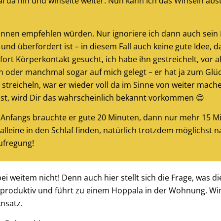
 da hin und winselte weiter. Nun kann ich das Winseln abst
nerInnen empfehlen würden. Nur ignoriere ich dann auch sei
und überfordert ist – in diesem Fall auch keine gute Idee, 
ort Körperkontakt gesucht, ich habe ihn gestreichelt, vor al
n oder manchmal sogar auf mich gelegt – er hat ja zum Glück
 streicheln, war er wieder voll da im Sinne von weiter mach
hast, wird Dir das wahrscheinlich bekannt vorkommen 😊
n, Anfangs brauchte er gute 20 Minuten, dann nur mehr 15 M
lleine in den Schlaf finden, natürlich trotzdem möglichst 
ufregung!
bei weitem nicht! Denn auch hier stellt sich die Frage, was d
aproduktiv und führt zu einem Hoppala in der Wohnung. Winse
nsatz.