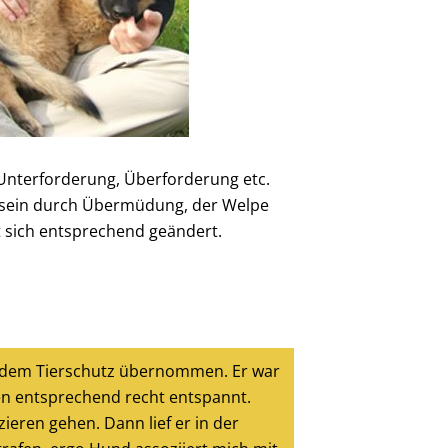
 Unterforderung, Überforderung etc.
ht sein durch Übermüdung, der Welpe
at sich entsprechend geändert.
us dem Tierschutz übernommen. Er war
en entsprechend recht entspannt.
eren gehen. Dann lief er in der