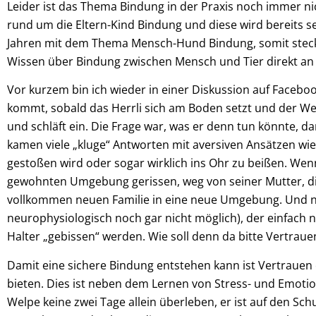
Leider ist das Thema Bindung in der Praxis noch immer n
rund um die Eltern-Kind Bindung und diese wird bereits se
Jahren mit dem Thema Mensch-Hund Bindung, somit stecke
Wissen über Bindung zwischen Mensch und Tier direkt an
Vor kurzem bin ich wieder in einer Diskussion auf Faceboo
kommt, sobald das Herrli sich am Boden setzt und der We
und schläft ein. Die Frage war, was er denn tun könnte, da
kamen viele „kluge“ Antworten mit aversiven Ansätzen wie 
gestoßen wird oder sogar wirklich ins Ohr zu beißen. Wen
gewohnten Umgebung gerissen, weg von seiner Mutter, die
vollkommen neuen Familie in eine neue Umgebung. Und nun 
neurophysiologisch noch gar nicht möglich), der einfac
Halter „gebissen“ werden. Wie soll denn da bitte Vertrau
Damit eine sichere Bindung entstehen kann ist Vertrauen ei
bieten. Dies ist neben dem Lernen von Stress- und Emotio
Welpe keine zwei Tage allein überleben, er ist auf den S