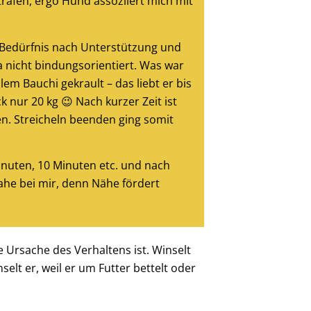
rafen, ergo Hund assoziiert mich mit
n Bedürfnis nach Unterstützung und
da nicht bindungsorientiert. Was war
lem Bauchi gekrault – das liebt er bis
 nur 20 kg 😉 Nach kurzer Zeit ist
en. Streicheln beenden ging somit
inuten, 10 Minuten etc. und nach
nahe bei mir, denn Nähe fördert
ie Ursache des Verhaltens ist. Winselt
lt er, weil er um Futter bettelt oder