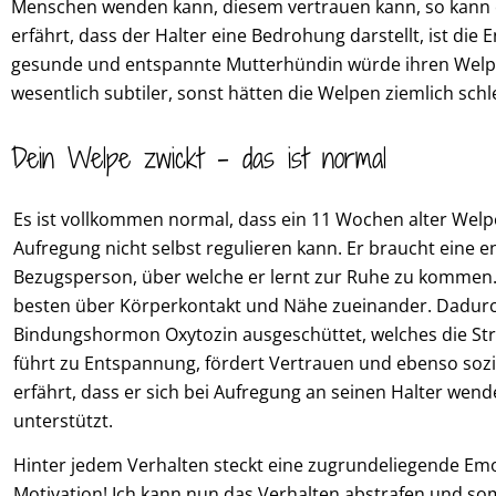
Menschen wenden kann, diesem vertrauen kann, so kann e
erfährt, dass der Halter eine Bedrohung darstellt, ist die
gesunde und entspannte Mutterhündin würde ihren Welpe
wesentlich subtiler, sonst hätten die Welpen ziemlich sc
Dein Welpe zwickt - das ist normal
Es ist vollkommen normal, dass ein 11 Wochen alter Wel
Aufregung nicht selbst regulieren kann. Er braucht eine
Bezugsperson, über welche er lernt zur Ruhe zu kommen.
besten über Körperkontakt und Nähe zueinander. Dadur
Bindungshormon Oxytozin ausgeschüttet, welches die Str
führt zu Entspannung, fördert Vertrauen und ebenso soz
erfährt, dass er sich bei Aufregung an seinen Halter wen
unterstützt.
Hinter jedem Verhalten steckt eine zugrundeliegende E
Motivation! Ich kann nun das Verhalten abstrafen und so