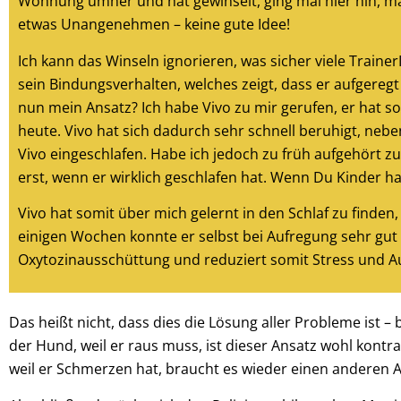
Wohnung umher und hat gewinselt, ging mal hier hin, mal
etwas Unangenehmen – keine gute Idee!
Ich kann das Winseln ignorieren, was sicher viele Trai
sein Bindungsverhalten, welches zeigt, dass er aufgeregt 
nun mein Ansatz? Ich habe Vivo zu mir gerufen, er hat sof
heute. Vivo hat sich dadurch sehr schnell beruhigt, nebe
Vivo eingeschlafen. Habe ich jedoch zu früh aufgehört zu
erst, wenn er wirklich geschlafen hat. Wenn Du Kinder 
Vivo hat somit über mich gelernt in den Schlaf zu finde
einigen Wochen konnte er selbst bei Aufregung sehr gut a
Oxytozinausschüttung und reduziert somit Stress und A
Das heißt nicht, dass dies die Lösung aller Probleme ist – 
der Hund, weil er raus muss, ist dieser Ansatz wohl kontr
weil er Schmerzen hat, braucht es wieder einen anderen A