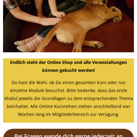
Endlich steht der Online Shop und alle Veranstaltungen
können gebucht werden!
Du hast die Wahl, ob Du einen gesamten Kurs oder nur
einzelne Module besuchst. Bitte bedenke, dass das erste
Modul jeweils die Grundlagen zu dem entsprechenden Thema
beinhaltet. Alle Online Kursreihen stehen anschließend vier
Wochen lang im Mitgliederbereich zur Verügung.
Bei Fragen wende dich gerne jederzeit an