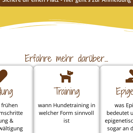
Erfahre mehr darüber...
dung
Training
Epige
 frühen
wann Hundetraining in
was Epi
schritte
welcher Form sinnvoll
bedeutet u
ung &
ist
epigenetisc
wältigung
sogar an d