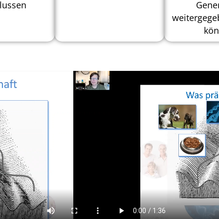
lussen
Gener
weitergege
kön