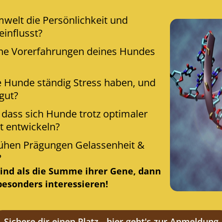
welt die Persönlichkeit und
einflusst?
che Vorerfahrungen deines Hundes
 Hunde ständig Stress haben, und
 gut?
dass sich Hunde trotz optimaler
t entwickeln?
rühen Prägungen Gelassenheit &
?
ind als die Summe ihrer Gene, dann
 besonders interessieren!
Sichere dir einen Platz - hier geht's zur Anmeldung